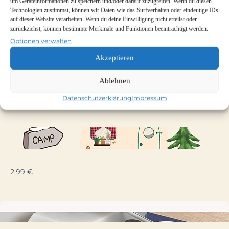
um Geräteinformationen zu speichern und/oder darauf zuzugreifen. Wenn du diesen
Mehr für dein CampER-
Technologien zustimmst, können wir Daten wie das Surfverhalten oder eindeutige IDs
Abenteuer
auf dieser Website verarbeiten. Wenn du deine Einwilligung nicht erteilst oder
Previou
Ne
zurückziehst, können bestimmte Merkmale und Funktionen beeinträchtigt werden.
Your review
Optionen verwalten
Akzeptieren
Ablehnen
Der CampER-Kompass PDF
9,90 €
Datenschutzerklärung
Impressum
Submit Review
Camper-Sticker-Sammelheft
Thanks for your review!
2,99 €
We are processing it and it will appear on the store soon.