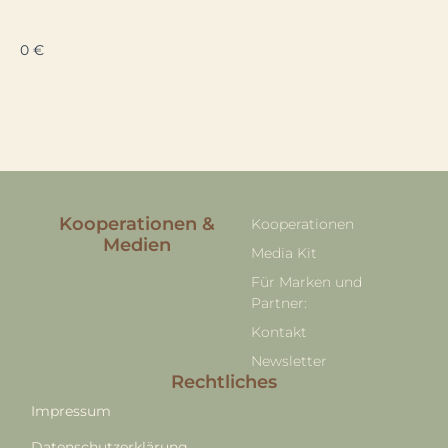
Deine 5-Minuten-Checkliste für keimfreies Wasser im
Camper
0 €
Kooperationen &
Kooperationen
Medien
Media Kit
Für Marken und
Partner:
Kontakt
Newsletter
Rechtliches
Impressum
Datenschutzerklärung