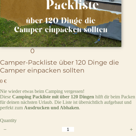
0
r
e
Camper-Packliste über 120 Dinge die
v
Camper einpacken sollten
i
N
0 €
e
o
w
Nie wieder etwas beim Camping vergessen!
w
Diese
Camping Packliste mit über 120 Dingen
hilft dir beim Packen
s
für deinen nächsten Urlaub. Die Liste ist übersichtlich aufgebaut und
perfekt zum
Ausdrucken und Abhaken
.
Quantity