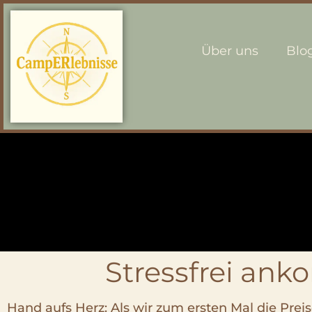
Über uns
Blo
Stressfrei an
Hand aufs Herz: Als wir zum ersten Mal die Pre