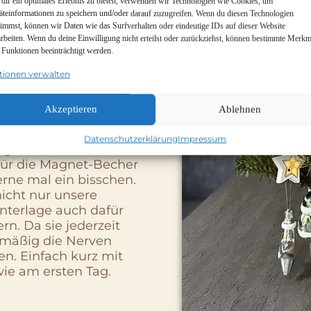
dir ein optimales Erlebnis zu bieten, verwenden wir Technologien wie Cookies, um
hwere Jacke. Unser
äteinformationen zu speichern und/oder darauf zuzugreifen. Wenn du diesen Technologien
chten als wir unseren
timmst, können wir Daten wie das Surfverhalten oder eindeutige IDs auf dieser Website
en Pads bombenfest
arbeiten. Wenn du deine Einwilligung nicht erteilst oder zurückziehst, können bestimmte Merkm
tall-Nano-Gel-Pads
 Funktionen beeinträchtigt werden.
sie beliebig oft
tionen verwalten
Akzeptieren
Ablehnen
Datenschutzerklärung
Impressum
igentlich ist die
Metall-
für die Magnet-Becher
rne mal ein bisschen.
 nicht nur unsere
nterlage auch dafür
rn. Da sie jederzeit
elmäßig die Nerven
. Einfach kurz mit
ie am ersten Tag.