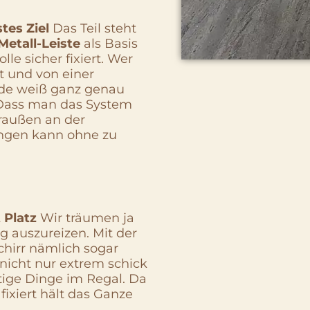
tes Ziel
Das Teil steht
Metall-Leiste
als Basis
le sicher fixiert. Wer
 und von einer
rde weiß ganz genau
. Dass man das System
raußen an der
ngen kann ohne zu
 Platz
Wir träumen ja
g auszureizen. Mit der
irr nämlich sogar
nicht nur extrem schick
tige Dinge im Regal. Da
fixiert hält das Ganze