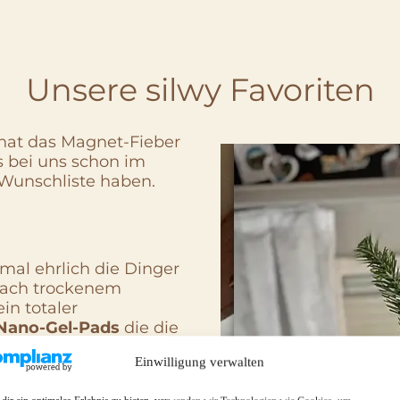
Unsere silwy Favoriten
 hat das Magnet-Fieber
was bei uns schon im
 Wunschliste haben.
mal ehrlich die Dinger
 nach trockenem
in totaler
-Nano-Gel-Pads
die die
 Wir kleben die Pads
Einwilligung verwalten
ält der Haken. Wir
 Abtrockentücher