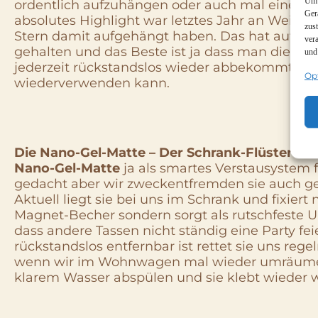
Um 
ordentlich aufzuhängen oder auch mal eine sc
Ger
absolutes Highlight war letztes Jahr an Weihna
zus
Stern damit aufgehängt haben. Das hat auf d
ver
gehalten und das Beste ist ja dass man die Me
und
jederzeit rückstandslos wieder abbekommt und 
Op
wiederverwenden kann.
Die Nano-Gel-Matte – Der Schrank-Flüsterer
E
Nano-Gel-Matte
ja als smartes Verstausystem 
gedacht aber wir zweckentfremden sie auch ge
Aktuell liegt sie bei uns im Schrank und fixiert
Magnet-Becher sondern sorgt als rutschfeste U
dass andere Tassen nicht ständig eine Party feie
rückstandslos entfernbar ist rettet sie uns reg
wenn wir im Wohnwagen mal wieder umräumen
klarem Wasser abspülen und sie klebt wieder w