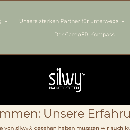
g
Unsere starken Partner für unterwegs
Der CampER-Kompass
kommen: Unsere Erfahru
ise von silwy® gesehen haben mussten wir auch k