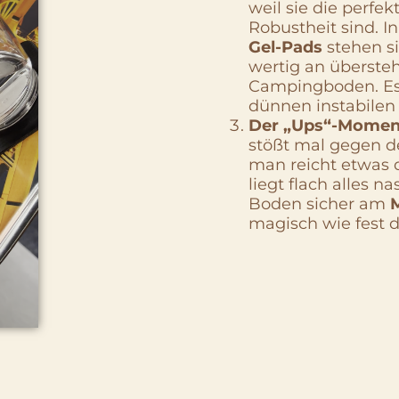
weil sie die perfe
Robustheit sind. 
Gel-Pads
stehen si
wertig an überste
Campingboden. Es i
dünnen instabilen
Der „Ups“-Moment
stößt mal gegen d
man reicht etwas q
liegt flach alles 
Boden sicher am
magisch wie fest d