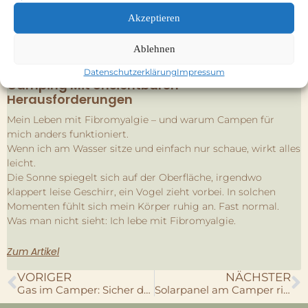
Akzeptieren
Ablehnen
Datenschutzerklärung
Impressum
Camping Mit Unsichtbaren
Herausforderungen
Mein Leben mit Fibromyalgie – und warum Campen für
mich anders funktioniert.
Wenn ich am Wasser sitze und einfach nur schaue, wirkt alles
leicht.
Die Sonne spiegelt sich auf der Oberfläche, irgendwo
klappert leise Geschirr, ein Vogel zieht vorbei. In solchen
Momenten fühlt sich mein Körper ruhig an. Fast normal.
Was man nicht sieht: Ich lebe mit Fibromyalgie.
Zum Artikel
VORIGER
NÄCHSTER
Gas im Camper: Sicher durch die Saison – Alles, was du wissen musst
Solarpanel am Camper richtig reinigen – Schritt-für-Schritt Anleitung ✅