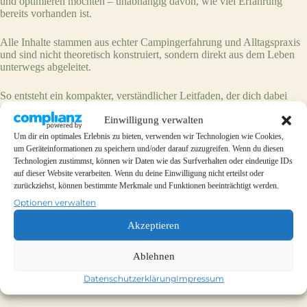
und optimieren möchten – unabhängig davon, wie viel Erfahrung
bereits vorhanden ist.
Your rating
Alle Inhalte stammen aus echter Campingerfahrung und Alltagspraxis
und sind nicht theoretisch konstruiert, sondern direkt aus dem Leben
unterwegs abgeleitet.
So entsteht ein kompakter, verständlicher Leitfaden, der dich dabei
unterstützt, deine Reisen strukturierter, sicherer und entspannter zu
Einwilligung verwalten
gestalten.
Um dir ein optimales Erlebnis zu bieten, verwenden wir Technologien wie Cookies,
Title
*
Quantity
um Geräteinformationen zu speichern und/oder darauf zuzugreifen. Wenn du diesen
Technologien zustimmst, können wir Daten wie das Surfverhalten oder eindeutige IDs
auf dieser Website verarbeiten. Wenn du deine Einwilligung nicht erteilst oder
zurückziehst, können bestimmte Merkmale und Funktionen beeinträchtigt werden.
Your review
Optionen verwalten
Add to Cart
Akzeptieren
Add to Cart
Ablehnen
Datenschutzerklärung
Impressum