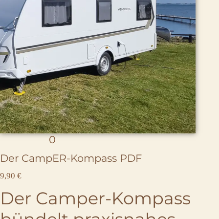
0
r
e
Der CampER-Kompass PDF
v
N
9,90 €
i
o
Der Camper-Kompass
e
w
w
s